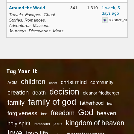
Around the World
341
1,310
1 week, 5
days ago
Travels. Escapes. Ghost
Stories. Romances.
888starz_oiOn
Adventures. Missions.
Journeys. Discoveries. Ideas.
Tag Your It
children
christ mind
community
ACIM
christ
decision
creation
death
eleanor friedberger
family of god
family
fatherhood
fear
God
freedom
heaven
forgiveness
free
kingdom of heaven
holy spirit
immanuel
jesus
love
love life