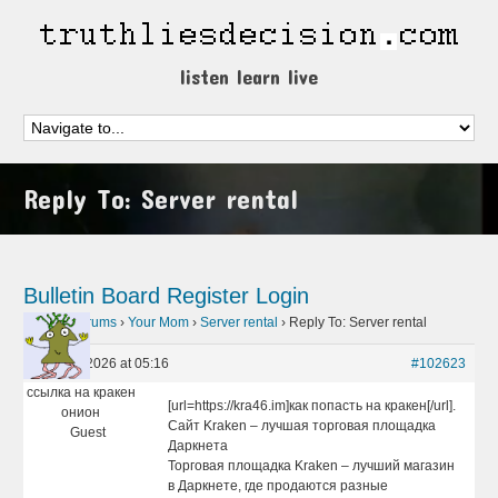
listen learn live
Reply To: Server rental
Bulletin Board
Register
Login
Home
›
Forums
›
Your Mom
›
Server rental
›
Reply To: Server rental
April 25, 2026 at 05:16
#102623
ссылка на кракен
[url=https://kra46.im]как попасть на кракен[/url].
онион
Сайт Kraken – лучшая торговая площадка
Guest
Даркнета
Торговая площадка Kraken – лучший магазин
в Даркнете, где продаются разные