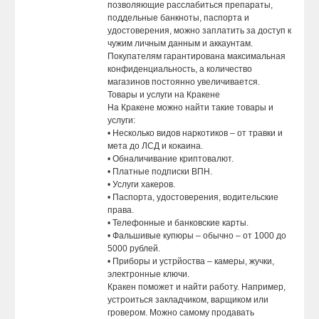
позволяющие расслабиться препараты,
поддельные банкноты, паспорта и
удостоверения, можно заплатить за доступ к
чужим личным данным и аккаунтам.
Покупателям гарантирована максимальная
конфиденциальность, а количество
магазинов постоянно увеличивается.
Товары и услуги на Кракене
На Кракене можно найти такие товары и
услуги:
• Несколько видов наркотиков – от травки и
мета до ЛСД и кокаина.
• Обналичивание криптовалют.
• Платные подписки ВПН.
• Услуги хакеров.
• Паспорта, удостоверения, водительские
права.
• Телефонные и банковские карты.
• Фальшивые купюры – обычно – от 1000 до
5000 рублей.
• Приборы и устрйоства – камеры, жучки,
электронные ключи.
Кракен поможет и найти работу. Например,
устроиться закладчиком, варщиком или
гровером. Можно самому продавать