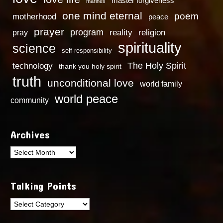
master forgiveness
marines
one mind eternal
poem
motherhood
peace
prayer
program
reality
religion
pray
spirituality
science
self-responsibility
technology
The Holy Spirit
thank you holy spirit
truth
unconditional love
world family
world peace
community
Archives
Archives
Talking Points
Talking
Points