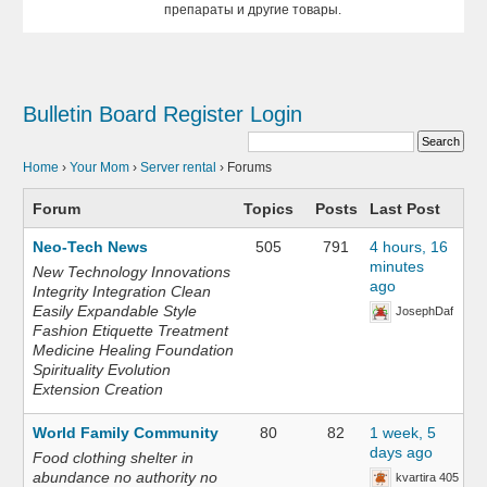
препараты и другие товары.
Bulletin Board
Register
Login
Home
›
Your Mom
›
Server rental
›
Forums
Forum
Topics
Posts
Last Post
Neo-Tech News
505
791
4 hours, 16
minutes
New Technology Innovations
ago
Integrity Integration Clean
Easily Expandable Style
JosephDaf
Fashion Etiquette Treatment
Medicine Healing Foundation
Spirituality Evolution
Extension Creation
World Family Community
80
82
1 week, 5
days ago
Food clothing shelter in
abundance no authority no
kvartira 405