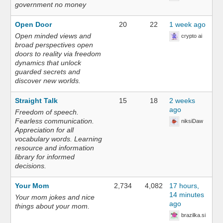
government no money
Open Door
20
22
1 week ago
Open minded views and
crypto ai
broad perspectives open
doors to reality via freedom
dynamics that unlock
guarded secrets and
discover new worlds.
Straight Talk
15
18
2 weeks
ago
Freedom of speech.
Fearless communication.
niksiDaw
Appreciation for all
vocabulary words. Learning
resource and information
library for informed
decisions.
Your Mom
2,734
4,082
17 hours,
14 minutes
Your mom jokes and nice
ago
things about your mom.
brazilka.si