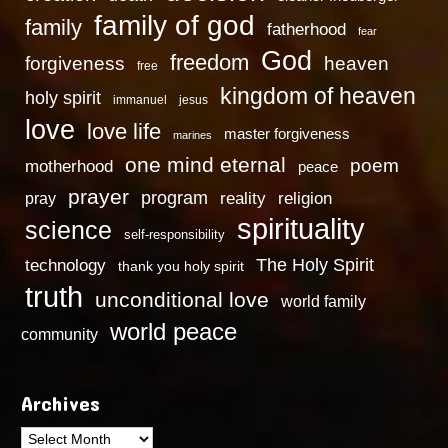
family of god
family
fatherhood
fear
God
freedom
heaven
forgiveness
free
kingdom of heaven
holy spirit
immanuel
jesus
love
love life
master forgiveness
marines
one mind eternal
poem
motherhood
peace
prayer
program
reality
religion
pray
spirituality
science
self-responsibility
technology
The Holy Spirit
thank you holy spirit
truth
unconditional love
world family
world peace
community
Archives
Archives