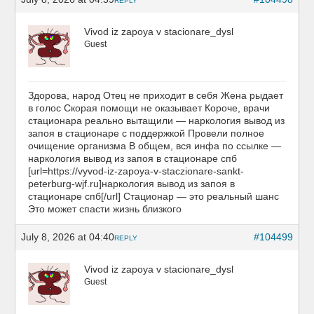
REPLY
Vivod iz zapoya v stacionare_dysl
Guest
Здорова, народ Отец не приходит в себя Жена рыдает
в голос Скорая помощи не оказывает Короче, врачи
стационара реально вытащили — наркология вывод из
запоя в стационаре с поддержкой Провели полное
очищение организма В общем, вся инфа по ссылке —
наркология вывод из запоя в стационаре спб
[url=https://vyvod-iz-zapoya-v-staczionare-sankt-
peterburg-wjf.ru]наркология вывод из запоя в
стационаре спб[/url] Стационар — это реальный шанс
Это может спасти жизнь близкого
July 8, 2026 at 04:40
#104499
REPLY
Vivod iz zapoya v stacionare_dysl
Guest