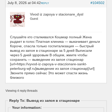
July 8, 2026 at 04:42
#104502
REPLY
Vivod iz zapoya v stacionare_dysl
Guest
Слушайте кто сталкивался Кошмар полный Жена
рыдает в голос Платная клиника — выкачивает деньги
Короче, спасла только госпитализация — быстрый
вывод из запоя в стационаре за 5 дней Выписали
через 5 дней здоровым В общем, жмите чтобы
сохранить — выведение из запоя стационар
[url=https://vyvod-iz-zapoya-v-staczionare-sankt-
peterburg-wjf.ru]выведение из запоя стационар[/url]
Звоните прямо сейчас Это может спасти жизнь
близкого
Viewing 4 reply threads
Reply To: Вывод из запоя в стационаре
Your information: