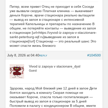
Питер, всем привет Отец не приходит в себя Соседи
уже вызвали скорую Платная клиника — выкачивает
деньги Короче, врачи стационара реально вытащили
— вывод из запоя в стационаре с интенсивной
терапией Капельницы и препараты по назначению В
общем, не потеряйте контакты — выведение из запоя
в стационаре [url=https://vyvod-iz-zapoya-v-staczionare-
sankt-peterburg-wjf.ru]выведение из запоя в
стационаре[/url] Стационар — это реальный шанс Это
может спасти жизнь близкого
July 8, 2026 at 04:40
#104500
REPLY
Vivod iz zapoya v stacionare_dysl
Guest
Здорова, народ Мой близкий уже 12 дней в запое Дети
боятся заходить в комнату Скорая помощи не
оказывает Короче, спасла только госпитализация —
быстрый вывод из запоя в стационаре за 5 дней
Положили в палату с кондиционером В общем, жмите