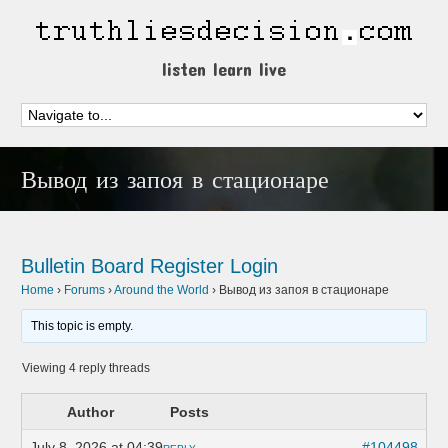
listen learn live
Вывод из запоя в стационаре
Bulletin Board
Register
Login
Home
›
Forums
›
Around the World
›
Вывод из запоя в стационаре
This topic is empty.
Viewing 4 reply threads
Author
Posts
July 8, 2026 at 04:39
#104498