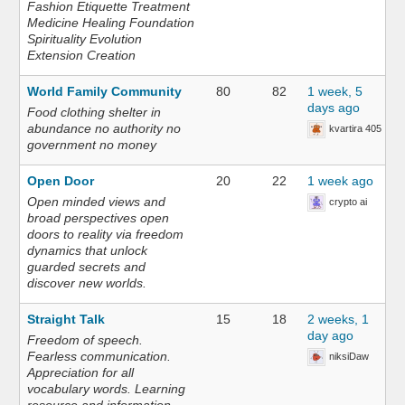
Fashion Etiquette Treatment
Medicine Healing Foundation
Spirituality Evolution
Extension Creation
World Family Community
80
82
1 week, 5
days ago
Food clothing shelter in
abundance no authority no
kvartira 405
government no money
Open Door
20
22
1 week ago
Open minded views and
crypto ai
broad perspectives open
doors to reality via freedom
dynamics that unlock
guarded secrets and
discover new worlds.
Straight Talk
15
18
2 weeks, 1
day ago
Freedom of speech.
Fearless communication.
niksiDaw
Appreciation for all
vocabulary words. Learning