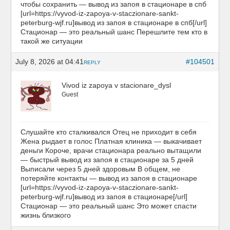
чтобы сохранить — вывод из запоя в стационаре в спб
[url=https://vyvod-iz-zapoya-v-staczionare-sankt-
peterburg-wjf.ru]вывод из запоя в стационаре в спб[/url]
Стационар — это реальный шанс Перешлите тем кто в
такой же ситуации
July 8, 2026 at 04:41
#104501
REPLY
Vivod iz zapoya v stacionare_dysl
Guest
Слушайте кто сталкивался Отец не приходит в себя
Жена рыдает в голос Платная клиника — выкачивает
деньги Короче, врачи стационара реально вытащили
— быстрый вывод из запоя в стационаре за 5 дней
Выписали через 5 дней здоровым В общем, не
потеряйте контакты — вывод из запоя в стационаре
[url=https://vyvod-iz-zapoya-v-staczionare-sankt-
peterburg-wjf.ru]вывод из запоя в стационаре[/url]
Стационар — это реальный шанс Это может спасти
жизнь близкого