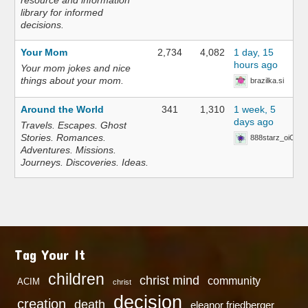
resource and information
library for informed
decisions.
Your Mom
2,734
4,082
1 day, 15
hours ago
Your mom jokes and nice
things about your mom.
brazilka.si
Around the World
341
1,310
1 week, 5
days ago
Travels. Escapes. Ghost
Stories. Romances.
888starz_oiOn
Adventures. Missions.
Journeys. Discoveries. Ideas.
Tag Your It
children
christ mind
community
ACIM
christ
decision
creation
death
eleanor friedberger