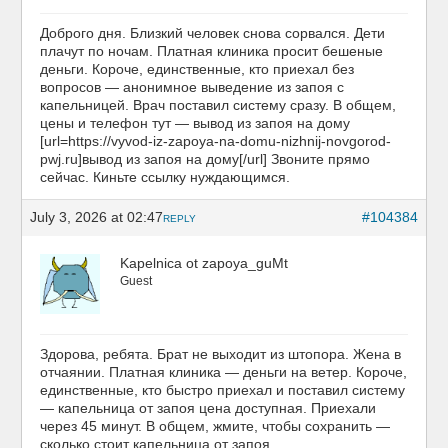
Доброго дня. Близкий человек снова сорвался. Дети
плачут по ночам. Платная клиника просит бешеные
деньги. Короче, единственные, кто приехал без
вопросов — анонимное выведение из запоя с
капельницей. Врач поставил систему сразу. В общем,
цены и телефон тут — вывод из запоя на дому
[url=https://vyvod-iz-zapoya-na-domu-nizhnij-novgorod-
pwj.ru]вывод из запоя на дому[/url] Звоните прямо
сейчас. Киньте ссылку нуждающимся.
July 3, 2026 at 02:47
#104384
REPLY
Kapelnica ot zapoya_guMt
Guest
Здорова, ребята. Брат не выходит из штопора. Жена в
отчаянии. Платная клиника — деньги на ветер. Короче,
единственные, кто быстро приехал и поставил систему
— капельница от запоя цена доступная. Приехали
через 45 минут. В общем, жмите, чтобы сохранить —
сколько стоит капельница от запоя