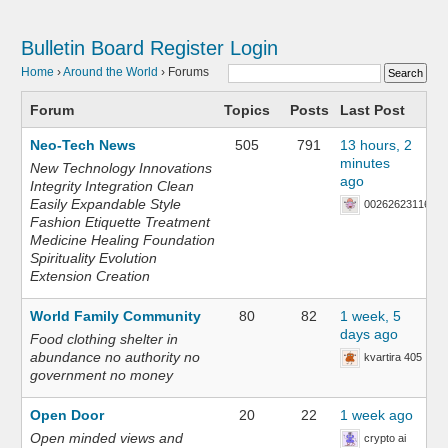
Bulletin Board
Register
Login
Home
›
Around the World
›
Forums
Forum
Topics
Posts
Last Post
Neo-Tech News
505
791
13 hours, 2
minutes
New Technology Innovations
ago
Integrity Integration Clean
Easily Expandable Style
002626231168
Fashion Etiquette Treatment
Medicine Healing Foundation
Spirituality Evolution
Extension Creation
World Family Community
80
82
1 week, 5
days ago
Food clothing shelter in
abundance no authority no
kvartira 405
government no money
Open Door
20
22
1 week ago
Open minded views and
crypto ai