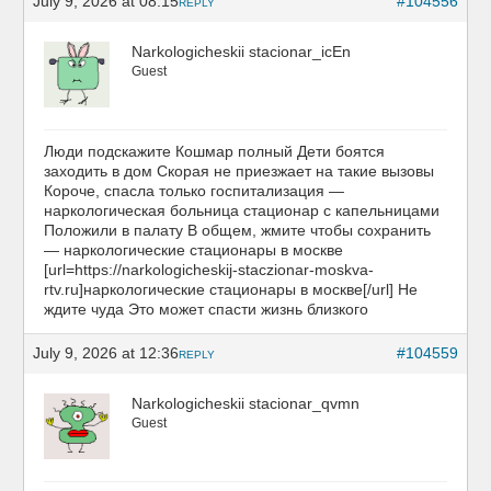
July 9, 2026 at 08:15
#104556
REPLY
Narkologicheskii stacionar_icEn
Guest
Люди подскажите Кошмар полный Дети боятся
заходить в дом Скорая не приезжает на такие вызовы
Короче, спасла только госпитализация —
наркологическая больница стационар с капельницами
Положили в палату В общем, жмите чтобы сохранить
— наркологические стационары в москве
[url=https://narkologicheskij-staczionar-moskva-
rtv.ru]наркологические стационары в москве[/url] Не
ждите чуда Это может спасти жизнь близкого
July 9, 2026 at 12:36
#104559
REPLY
Narkologicheskii stacionar_qvmn
Guest