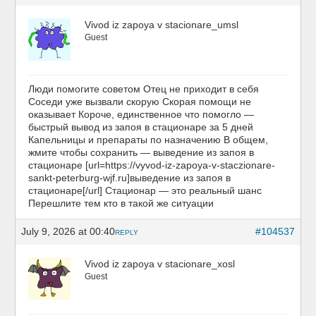
Vivod iz zapoya v stacionare_umsl
Guest
Люди помогите советом Отец не приходит в себя
Соседи уже вызвали скорую Скорая помощи не
оказывает Короче, единственное что помогло —
быстрый вывод из запоя в стационаре за 5 дней
Капельницы и препараты по назначению В общем,
жмите чтобы сохранить — выведение из запоя в
стационаре [url=https://vyvod-iz-zapoya-v-staczionare-
sankt-peterburg-wjf.ru]выведение из запоя в
стационаре[/url] Стационар — это реальный шанс
Перешлите тем кто в такой же ситуации
July 9, 2026 at 00:40
#104537
REPLY
Vivod iz zapoya v stacionare_xosl
Guest