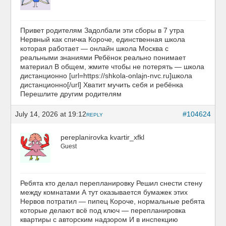
Привет родителям Задолбали эти сборы в 7 утра
Нервный как спичка Короче, единственная школа
которая работает — онлайн школа Москва с
реальными знаниями Ребёнок реально понимает
материал В общем, жмите чтобы не потерять — школа
дистанционно [url=https://shkola-onlajn-nvc.ru]школа
дистанционно[/url] Хватит мучить себя и ребёнка
Перешлите другим родителям
July 14, 2026 at 19:12
#104624
REPLY
pereplanirovka kvartir_xfkl
Guest
Ребята кто делал перепланировку Решил снести стену
между комнатами А тут оказывается бумажек этих
Нервов потратил — пипец Короче, нормальные ребята
которые делают всё под ключ — перепланировка
квартиры с авторским надзором И в инспекцию