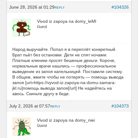
June 28, 2026 at 01:29
#104326
REPLY
Vivod iz zapoya na domy_leMl
Guest
Народ выручайте. Попал я в переплёт конкретный.
Брат пьёт без остановки. Дети не спят ночами.
Платные клиники просят бешеные деньги. Короче,
нормальные врачи нашлись — профессиональное
выведение из запоя капельницей. Поставили систему.
В общем, жмите чтобы не потерять — помощь вывода
запоя [url=https://vyvod-iz-zapoya-na-domu-samara-
jkl.ru]помощь вывода запоя[/url] Не надейтесь на
авось. Скиньте другу в беде.
July 2, 2026 at 07:57
#104373
REPLY
Vivod iz zapoya na domy_niei
Guest