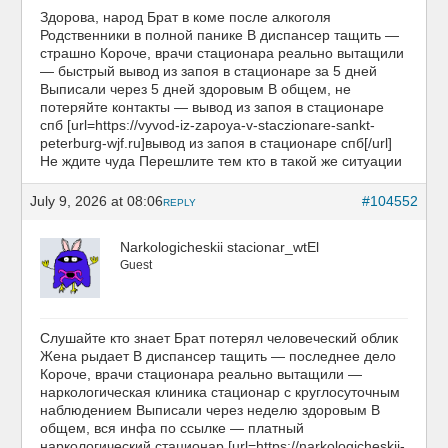
Здорова, народ Брат в коме после алкоголя
Родственники в полной панике В диспансер тащить —
страшно Короче, врачи стационара реально вытащили
— быстрый вывод из запоя в стационаре за 5 дней
Выписали через 5 дней здоровым В общем, не
потеряйте контакты — вывод из запоя в стационаре
спб [url=https://vyvod-iz-zapoya-v-staczionare-sankt-
peterburg-wjf.ru]вывод из запоя в стационаре спб[/url]
Не ждите чуда Перешлите тем кто в такой же ситуации
July 9, 2026 at 08:06
#104552
REPLY
Narkologicheskii stacionar_wtEl
Guest
Слушайте кто знает Брат потерял человеческий облик
Жена рыдает В диспансер тащить — последнее дело
Короче, врачи стационара реально вытащили —
наркологическая клиника стационар с круглосуточным
наблюдением Выписали через неделю здоровым В
общем, вся инфа по ссылке — платный
наркологический стационар [url=https://narkologicheskij-