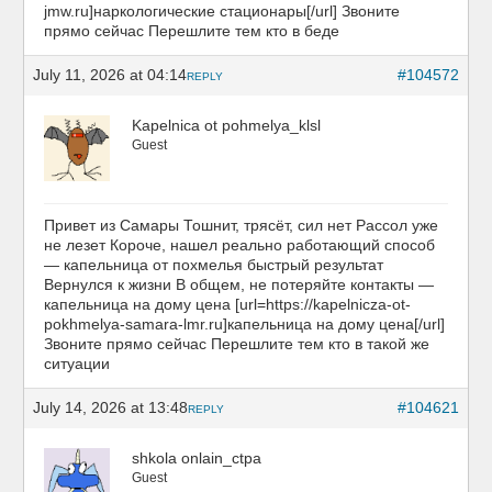
jmw.ru]наркологические стационары[/url] Звоните
прямо сейчас Перешлите тем кто в беде
July 11, 2026 at 04:14
#104572
REPLY
Kapelnica ot pohmelya_klsl
Guest
Привет из Самары Тошнит, трясёт, сил нет Рассол уже
не лезет Короче, нашел реально работающий способ
— капельница от похмелья быстрый результат
Вернулся к жизни В общем, не потеряйте контакты —
капельница на дому цена [url=https://kapelnicza-ot-
pokhmelya-samara-lmr.ru]капельница на дому цена[/url]
Звоните прямо сейчас Перешлите тем кто в такой же
ситуации
July 14, 2026 at 13:48
#104621
REPLY
shkola onlain_ctpa
Guest