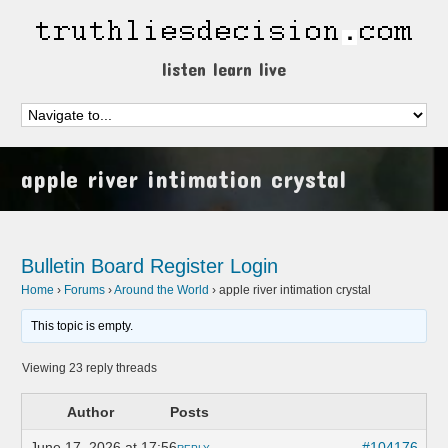
listen learn live
apple river intimation crystal
Bulletin Board
Register
Login
Home
›
Forums
›
Around the World
›
apple river intimation crystal
This topic is empty.
Viewing 23 reply threads
Author
Posts
June 17, 2026 at 17:56
#104176