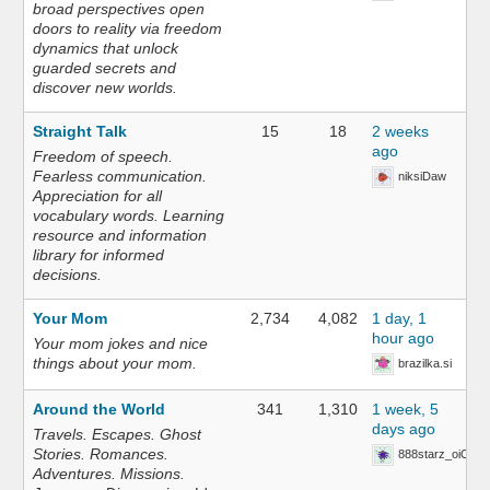
broad perspectives open
doors to reality via freedom
dynamics that unlock
guarded secrets and
discover new worlds.
Straight Talk
15
18
2 weeks
ago
Freedom of speech.
Fearless communication.
niksiDaw
Appreciation for all
vocabulary words. Learning
resource and information
library for informed
decisions.
Your Mom
2,734
4,082
1 day, 1
hour ago
Your mom jokes and nice
things about your mom.
brazilka.si
Around the World
341
1,310
1 week, 5
days ago
Travels. Escapes. Ghost
Stories. Romances.
888starz_oiOn
Adventures. Missions.