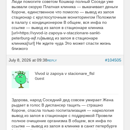
Люди помогите советом Кошмар полный Соседи уже
вызвали скорую Платная клиника — выкачивает деньги
Короче, единственное что помогло — вывод из запоя
стационар с круглосуточным мониторингом Положили
в палату с кондиционером В общем, вся инфа по
ссылке — вывод из запоя в стационаре клиника
[url=https://vyvod-iz-zapoya-v-staczionare-sankt-
peterburg-wjf.ru]вывод из запоя в стационаре
клиника[/url] Не ждите чуда Это может спасти жизнь
близкого
July 8, 2026 at 09:38
#104505
REPLY
Vivod iz zapoya v stacionare_flsl
Guest
Здорова, народ Соседний дед совсем умирает Жена
рыдает в голос В диспансер тащить — страшно
Короче, спасла только госпитализация — наркология
вывод из запоя в стационаре с поддержкой Провели
полное очищение организма В общем, вся инфа по
ссылке — вывод из запоя в клинике в санкт петербурге