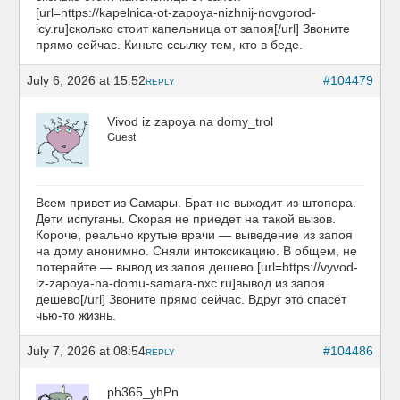
[url=https://kapelnica-ot-zapoya-nizhnij-novgorod-
icy.ru]сколько стоит капельница от запоя[/url] Звоните
прямо сейчас. Киньте ссылку тем, кто в беде.
July 6, 2026 at 15:52
#104479
REPLY
Vivod iz zapoya na domy_trol
Guest
Всем привет из Самары. Брат не выходит из штопора.
Дети испуганы. Скорая не приедет на такой вызов.
Короче, реально крутые врачи — выведение из запоя
на дому анонимно. Сняли интоксикацию. В общем, не
потеряйте — вывод из запоя дешево [url=https://vyvod-
iz-zapoya-na-domu-samara-nxc.ru]вывод из запоя
дешево[/url] Звоните прямо сейчас. Вдруг это спасёт
чью-то жизнь.
July 7, 2026 at 08:54
#104486
REPLY
ph365_yhPn