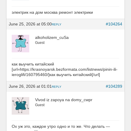
электрик на дом москва
ремонт электрики
June 25, 2026 at 05:00
#104264
REPLY
alkoholizem_cuSa
Guest
как выучить китайский
[url=https://krasnoyarsk.bezformata.com/listnews/pinin-ili-
ieroglifi/160795460/]как выучить китайский[/url]
June 26, 2026 at 01:01
#104289
REPLY
Vivod iz zapoya na domy_cwpr
Guest
Ох уж это, каждое утро одно и то же. Что делать —