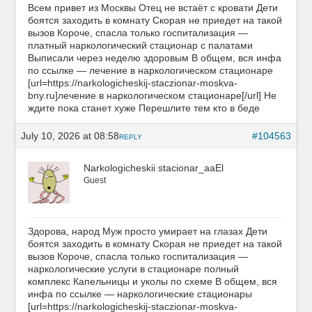
Всем привет из Москвы Отец не встаёт с кровати Дети
боятся заходить в комнату Скорая не приедет на такой
вызов Короче, спасла только госпитализация —
платный наркологический стационар с палатами
Выписали через неделю здоровым В общем, вся инфа
по ссылке — лечение в наркологическом стационаре
[url=https://narkologicheskij-staczionar-moskva-
bny.ru]лечение в наркологическом стационаре[/url] Не
ждите пока станет хуже Перешлите тем кто в беде
July 10, 2026 at 08:58
#104563
REPLY
Narkologicheskii stacionar_aaEl
Guest
Здорова, народ Муж просто умирает на глазах Дети
боятся заходить в комнату Скорая не приедет на такой
вызов Короче, спасла только госпитализация —
наркологические услуги в стационаре полный
комплекс Капельницы и уколы по схеме В общем, вся
инфа по ссылке — наркологические стационары
[url=https://narkologicheskij-staczionar-moskva-