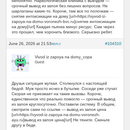
непонятно. Наркологическая клиника с выездом —
срочный вывод из запоя без лишних вопросов. Не
шарлатаны какие-то. Короче, там все по полочкам —
снятие интоксикации на дому [url=https://vyvod-iz-
zapoya-na-domu-voronezh-bvc.ru]снятие интоксикации
на дому[/url] Каждая пьянка минус ресурс. Сам через
это прошел, чем хоронить близкого. Серьезно ребят.
June 26, 2026 at 21:53
#104310
REPLY
Vivod iz zapoya na domy_copa
Guest
Друзья ситуация жуткая. Столкнулся с настоящей
бедой. Муж просто исчез в бутылке. Соседи уже стучат.
Скорая не приезжает на такие вызовы. Короче,
единственное что реально помогло — срочный вывод
из запоя круглосуточно. Поставили систему. В общем,
смотрите сами по ссылке — вывод из запоя цена
[url=https://vyvod-iz-zapoya-na-domu-voronezh-
ayu.ru]вывод из запоя цена[/url] Не тяните. Скиньте
другу в беде.