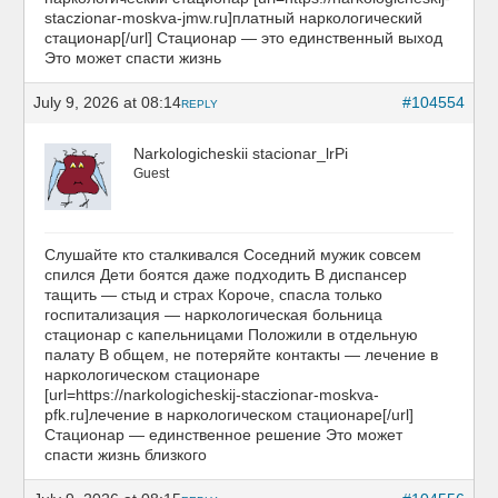
staczionar-moskva-jmw.ru]платный наркологический
стационар[/url] Стационар — это единственный выход
Это может спасти жизнь
July 9, 2026 at 08:14
#104554
REPLY
Narkologicheskii stacionar_lrPi
Guest
Слушайте кто сталкивался Соседний мужик совсем
спился Дети боятся даже подходить В диспансер
тащить — стыд и страх Короче, спасла только
госпитализация — наркологическая больница
стационар с капельницами Положили в отдельную
палату В общем, не потеряйте контакты — лечение в
наркологическом стационаре
[url=https://narkologicheskij-staczionar-moskva-
pfk.ru]лечение в наркологическом стационаре[/url]
Стационар — единственное решение Это может
спасти жизнь близкого