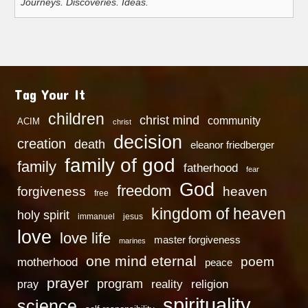
Journeys. Discoveries. Ideas.
Tag Your It
children
christ mind
community
ACIM
christ
decision
creation
death
eleanor friedberger
family of god
family
fatherhood
fear
God
freedom
heaven
forgiveness
free
kingdom of heaven
holy spirit
immanuel
jesus
love
love life
master forgiveness
marines
one mind eternal
poem
motherhood
peace
prayer
program
reality
religion
pray
spirituality
science