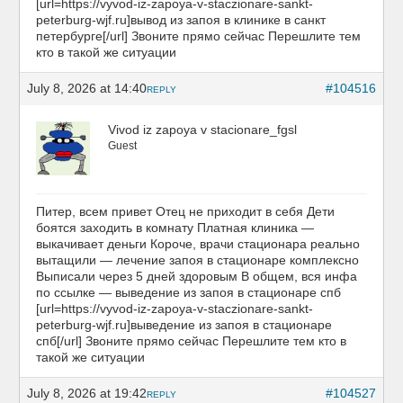
[url=https://vyvod-iz-zapoya-v-staczionare-sankt-
peterburg-wjf.ru]вывод из запоя в клинике в санкт
петербурге[/url] Звоните прямо сейчас Перешлите тем
кто в такой же ситуации
July 8, 2026 at 14:40
#104516
REPLY
Vivod iz zapoya v stacionare_fgsl
Guest
Питер, всем привет Отец не приходит в себя Дети
боятся заходить в комнату Платная клиника —
выкачивает деньги Короче, врачи стационара реально
вытащили — лечение запоя в стационаре комплексно
Выписали через 5 дней здоровым В общем, вся инфа
по ссылке — выведение из запоя в стационаре спб
[url=https://vyvod-iz-zapoya-v-staczionare-sankt-
peterburg-wjf.ru]выведение из запоя в стационаре
спб[/url] Звоните прямо сейчас Перешлите тем кто в
такой же ситуации
July 8, 2026 at 19:42
#104527
REPLY